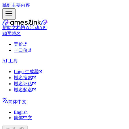
跳到主要内容
帮助文档
协议
活动
API
购买域名
竞价
一口价
AI 工具
Logo 生成器
域名搜索
域名评估
域名起名
简体中文
English
简体中文