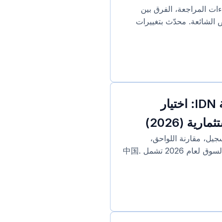
لوبة، إجراءات المراجعة، الفرق بين
ب الرفض الشائعة. محدّث بتغييرات
الدليل الشامل لتسجيل أسماء النطاقات الصينية IDN: اختيار
 الدولية الصينية (IDN): عملية التسجيل، مقارنة اللواحق،
استراتيجيات حماية العلامة التجارية وتقييم القيمة الاستثمارية. بيانات السوق لعام 2026 تشمل .中国