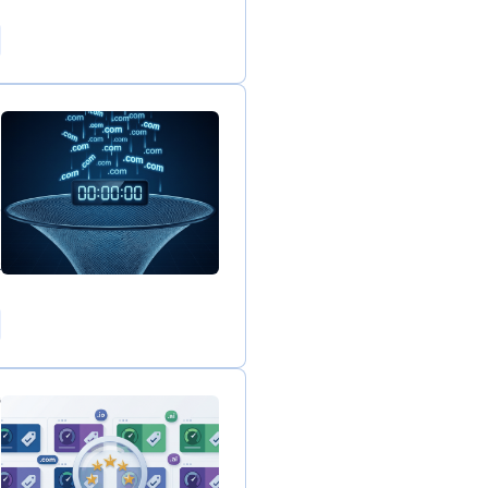
1
ا
ن
د
ا
ي
8
أ