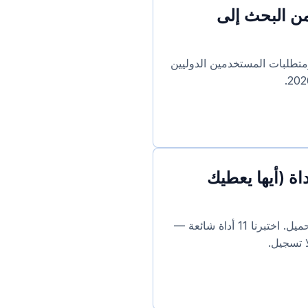
 .CN: كل خطوة من البحث إلى
ية الحقيقية ومتطلبات المستخدمين الدوليين
ولد شعارات مجاني 2026: اختبرنا 11 أداة (أيها يعطيك
معظم مولدات الشعارات «المجانية» تطلب 5 دولارات أو أكثر عند التحميل. اختبرنا 11 أداة شائعة —