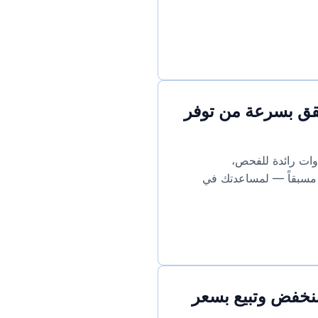
حقق بسرعة من توفر
لأربع تقنيات للتحقق من توفر النطاقات، مقارنة بين 8 أدوات رائدة للفحص،
النطاق مسجّل مسبقاً — لمساعدتك في
منخفض وتبيع بسعر