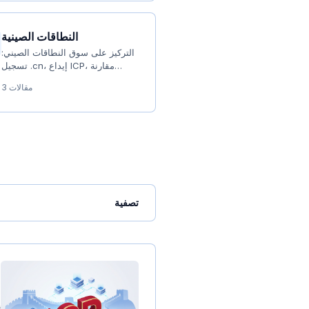
النطاقات الصينية
التركيز على سوق النطاقات الصيني:
تسجيل .cn، إيداع ICP، مقارنة
المسجلين المحليين، منصات التداول
3 مقالات
وتحليل السياسات
تصفية
إ