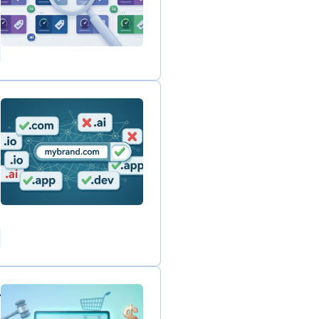
ا
6
ا
ا
ا
5
ت