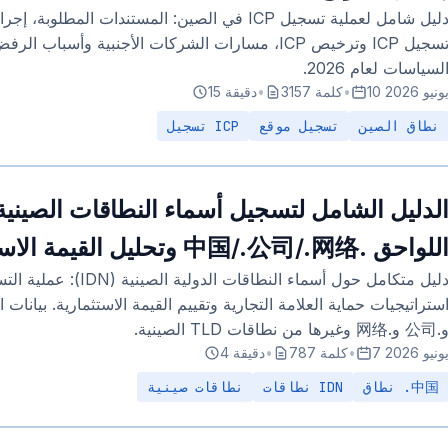
دليل شامل لعملية تسجيل ICP في الصين: المستندات المط
تسجيل ICP وترخيص ICP، مسارات الشركات الأجنبية وأسبا
لسياسات لعام 2026.
1 يونيو 2026
•
3157 كلمة
•
15 دقيقة
نطاق الصين
تسجيل موقع
تسجيل ICP
للواحق .中国/.公司/.网络 وتحليل القيمة الاستثمارية (2026)
دليل متكامل حول أسماء النطاقات
 و.网络 وغيرها من نطاقات TLD الصينية.
 يونيو 2026
•
787 كلمة
•
4 دقيقة
نطاق .中国
نطاقات IDN
نطاقات صينية