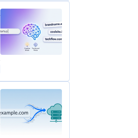
د
ن
د
و
ن
5
ا
)
ت
و