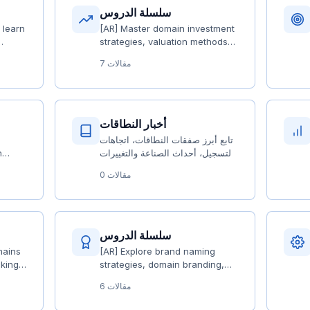
سلسلة الدروس
 learn
[AR] Master domain investment
strategies, valuation methods,
and risk management
7 مقالات
أخبار النطاقات
تابع أبرز صفقات النطاقات، اتجاهات
التسجيل، أحداث الصناعة والتغييرات
n
التنظيمية — ابقَ على اطلاع بما
and
0 مقالات
يحدث في عالم النطاقات
سلسلة الدروس
mains
[AR] Explore brand naming
nkings
strategies, domain branding,
es
and enterprise domain
6 مقالات
management