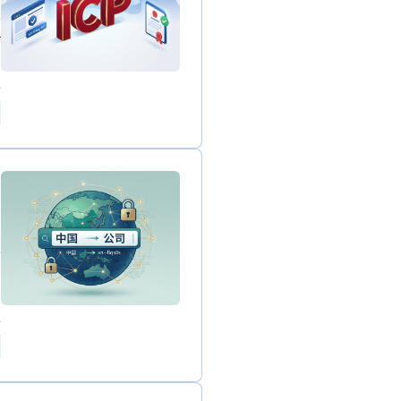
ا
0
ا
و.公司
7