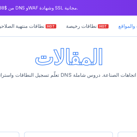
سجل نطاقات .com من $5.88. بريد عمل مجاني لمدة سنة، بالإضافة إلى DNS وWAF وشهادة SSL مجانية.
والمواقع
نطاقات رخيصة
نطاقات منتهية الصلاحية
HOT
HOT
المقالات
تعلّم تسجيل النطاقات واستراتيجيات التداول وبناء المواقع 