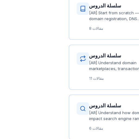
سلسلة الدروس
[AR] Start from scratch —
domain registration, DNS
fundamentals, and
8 مقالات
management essentials
سلسلة الدروس
[AR] Understand domain
marketplaces, transactio
processes, negotiation, 
11 مقالات
transfer tips
سلسلة الدروس
[AR] Understand how do
impact search engine ra
and optimization strategi
6 مقالات