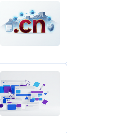
ا
وت
6
G
ت
5