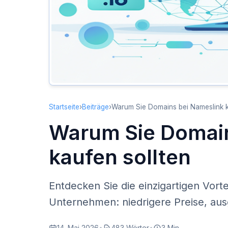
Startseite
›
Beiträge
›
Warum Sie Domains bei Nameslink k
Warum Sie Domain
kaufen sollten
Entdecken Sie die einzigartigen Vor
Unternehmen: niedrigere Preise, aus
14. Mai 2026
•
483 Wörter
•
3 Min.