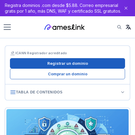
Registra dominios .com desde $5.88. Correo empresarial
gratis por 1 año, más DNS, WAF y certificado SSL gratuitos.
ICANN Registrador acreditado
Registrar un dominio
Comprar un dominio
TABLA DE CONTENIDOS
Paso 1: Historial WHOIS – Rastreo de Propietarios
¿Por qué es importante?
Herramientas para el análisis WHOIS