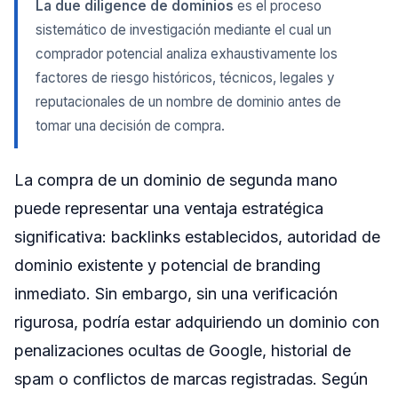
La due diligence de dominios
es el proceso
sistemático de investigación mediante el cual un
Paso 8: Evaluación Integral y Marco de Decisión
comprador potencial analiza exhaustivamente los
Matriz de puntuación de riesgos
factores de riesgo históricos, técnicos, legales y
Reglas de decisión
reputacionales de un nombre de dominio antes de
Factores de decisión especiales
tomar una decisión de compra.
Evaluación de dominio con Nameslink
La compra de un dominio de segunda mano
Lista de verificación para imprimir
puede representar una ventaja estratégica
Preguntas Frecuentes (FAQ)
significativa: backlinks establecidos, autoridad de
1. ¿Cuánto tiempo toma una due diligence completa de
dominio?
dominio existente y potencial de branding
2. ¿Puedo salvar un dominio con penalización de
inmediato. Sin embargo, sin una verificación
Google?
rigurosa, podría estar adquiriendo un dominio con
3. ¿Cuál es la mejor herramienta para el análisis de
penalizaciones ocultas de Google, historial de
backlinks?
spam o conflictos de marcas registradas. Según
4. ¿Qué sucede si compro un dominio y después