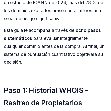
un estudio de ICANN de 2024, más del 28 % de
pierdo un procedimiento UDRP?
los dominios expirados presentan al menos una
5. ¿Los dominios expirados son fundamentalmente más
riesgosos que las ventas privadas?
señal de riesgo significativa.
Referencias
Esta guía le acompaña a través de
ocho pasos
sistemáticos
para evaluar integralmente
cualquier dominio antes de la compra. Al final, un
sistema de puntuación cuantitativo objetivará su
decisión.
Paso 1: Historial WHOIS –
Rastreo de Propietarios