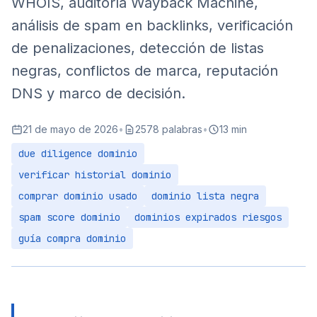
WHOIS, auditoría Wayback Machine,
Indicadores indirectos de penalización
análisis de spam en backlinks, verificación
Verificaciones complementarias
de penalizaciones, detección de listas
Paso 5: Detección de Listas Negras y Seguridad
negras, conflictos de marca, reputación
Puntos de verificación esenciales
DNS y marco de decisión.
Proceso de verificación
Consecuencias del blacklisting
21 de mayo de 2026
•
2578 palabras
•
13 min
Paso 6: Verificación de Conflictos de Marca
due diligence dominio
Registros de marcas a consultar
verificar historial dominio
comprar dominio usado
dominio lista negra
Comprender el procedimiento UDRP
spam score dominio
dominios expirados riesgos
Pasos prácticos de verificación
guía compra dominio
Paso 7: Reputación DNS y Email
Herramientas de análisis
Verificar la reputación DNS
Probar la entregabilidad de email