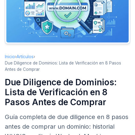
Puntos de vigilancia
Paso 2: Wayback Machine – Auditoría del Contenido
Histórico
Puntos de verificación detallados
Herramientas disponibles
Señales de alerta (Red Flags)
Inicio
›
Artículos
›
Paso 3: Análisis de Backlinks y Spam Score
Due Diligence de Dominios: Lista de Verificación en 8 Pasos
Comparación de herramientas de análisis de backlinks
Antes de Comprar
Señales críticas en los backlinks
Due Diligence de Dominios:
Proceso de análisis
Lista de Verificación en 8
Pasos Antes de Comprar
Paso 4: Verificación de Penalizaciones de Motores de
Búsqueda
El comando site:
Guía completa de due diligence en 8 pasos
antes de comprar un dominio: historial
Verificar acciones manuales