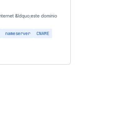
internet &ldquo;este dominio
nameserver
CNAME