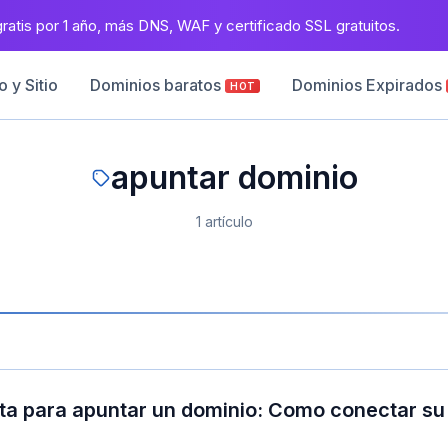
atis por 1 año, más DNS, WAF y certificado SSL gratuitos.
 y Sitio
Dominios baratos
Dominios Expirados
HOT
apuntar dominio
1 artículo
a para apuntar un dominio: Como conectar su d