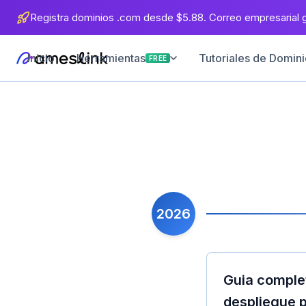
Registra dominios .com desde $5.88. Correo empresarial gr
Inicio
Tutoriales de Dominio
Herramientas
FREE
2026
Guia complet
despliegue p