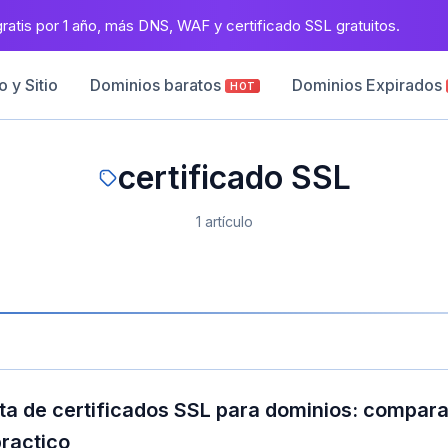
atis por 1 año, más DNS, WAF y certificado SSL gratuitos.
 y Sitio
Dominios baratos
Dominios Expirados
HOT
certificado SSL
1 artículo
a de certificados SSL para dominios: compara
ractico