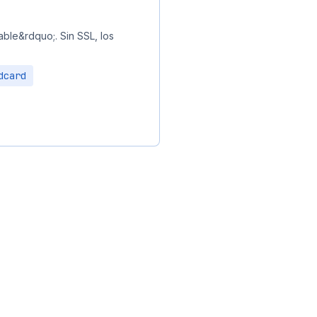
ble&rdquo;. Sin SSL, los
dcard