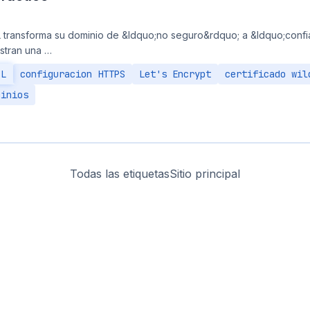
L transforma su dominio de &ldquo;no seguro&rdquo; a &ldquo;confia
tran una …
SL
configuracion HTTPS
Let's Encrypt
certificado wil
minios
Todas las etiquetas
Sitio principal