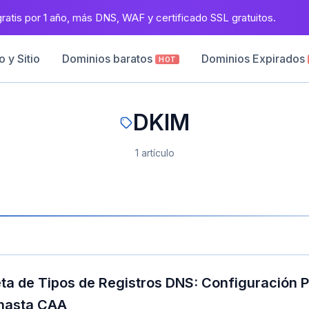
atis por 1 año, más DNS, WAF y certificado SSL gratuitos.
 y Sitio
Dominios baratos
Dominios Expirados
HOT
DKIM
1 artículo
ta de Tipos de Registros DNS: Configuración P
 hasta CAA