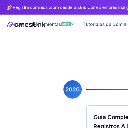
Registra dominios .com desde $5.88. Correo empresarial gr
Inicio
Tutoriales de Dominio
Herramientas
FREE
2026
Guía Comple
Registros A