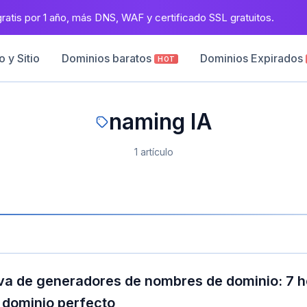
atis por 1 año, más DNS, WAF y certificado SSL gratuitos.
 y Sitio
Dominios baratos
Dominios Expirados
HOT
naming IA
1 artículo
iva de generadores de nombres de dominio: 7 h
 dominio perfecto