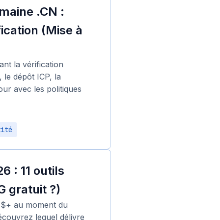
maine .CN :
ication (Mise à
nt la vérification
, le dépôt ICP, la
our avec les politiques
tité
 : 11 outils
 gratuit ?)
20 $+ au moment du
écouvrez lequel délivre