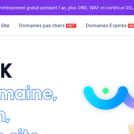
ofessionnel gratuit pendant 1 an, plus DNS, WAF et certificat SSL 
 Site
Domaines pas chers
Domaines Expirés
HOT
H
K
maine,
n,