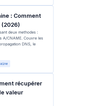
aine : Comment
 (2026)
isant deux methodes :
nts A/CNAME. Couvre les
 propagation DNS, le
maine
mment récupérer
e valeur