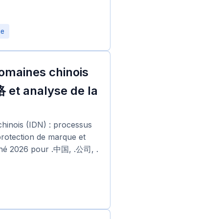
ne
omaines chinois
 et analyse de la
chinois (IDN) : processus
protection de marque et
rché 2026 pour .中国, .公司, .