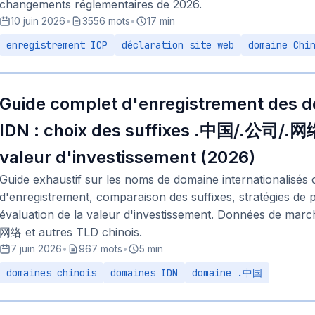
changements réglementaires de 2026.
10 juin 2026
•
3556 mots
•
17 min
enregistrement ICP
déclaration site web
domaine Chi
Guide complet d'enregistrement des d
IDN : choix des suffixes .中国/.公司/.网络
valeur d'investissement (2026)
Guide exhaustif sur les noms de domaine internationalisés 
d'enregistrement, comparaison des suffixes, stratégies de 
évaluation de la valeur d'investissement. Données de ma
网络 et autres TLD chinois.
7 juin 2026
•
967 mots
•
5 min
domaines chinois
domaines IDN
domaine .中国