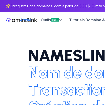
Enregistrez des domaines .com à partir de 5,88 $. E-mail pr
Accueil
Tutoriels Domaine &
Outils
FREE
NAMESLIN
Nom de do
Transactio