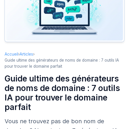
1. Nameslink AI
2. Namelix
3. Lean Domain Search
4. DomainWheel
5. NameMesh
Accueil
›
Articles
›
6. Panabee
Guide ultime des générateurs de noms de domaine : 7 outils IA
pour trouver le domaine parfait
7. Namecheap Beast Mode
Guide ultime des générateurs
Le processus complet : de l’idée au domaine enregistré
de noms de domaine : 7 outils
Que faire si le domaine souhaité est déjà pris ?
IA pour trouver le domaine
Les limites des générateurs IA
parfait
Questions fréquentes
Conclusion
Vous ne trouvez pas de bon nom de