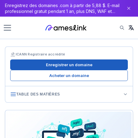
Enregistrez des domaines .com à partir de 5,88 $. E-mail
professionnel gratuit pendant 1 an, plus DNS, WAF et
certificat SSL gratuits.
ICANN Registraire accrédité
Enregistrer un domaine
Acheter un domaine
TABLE DES MATIÈRES
Pourquoi trouver un bon nom de domaine est devenu si
difficile
Les règles d’or d’un nom de domaine réussi
7 outils IA passés au crible