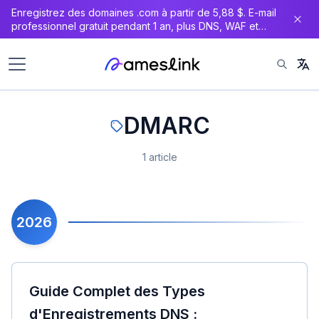
Enregistrez des domaines .com à partir de 5,88 $. E-mail
professionnel gratuit pendant 1 an, plus DNS, WAF et
certificat SSL gratuits.
DMARC
1 article
2026
Guide Complet des Types
d'Enregistrements DNS :