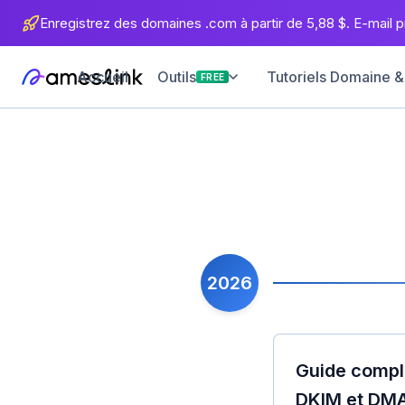
Enregistrez des domaines .com à partir de 5,88 $. E-mail pr
Accueil
Tutoriels Domaine &
Outils
FREE
2026
Guide comple
DKIM et DM