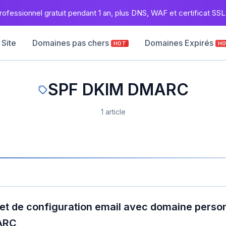
ofessionnel gratuit pendant 1 an, plus DNS, WAF et certificat SSL 
 Site
Domaines pas chers
Domaines Expirés
HOT
H
SPF DKIM DMARC
1 article
t de configuration email avec domaine person
ARC