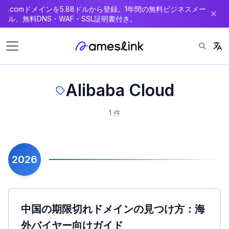
.comドメインを5.88ドルから登録。1年間の無料ビジネスメー
ン
ル、無料DNS・WAF・SSL証明書付き。
テ
ン
ツ
へ
ス
Alibaba Cloud
キ
ッ
プ
1 件
2026
中国の期限切れドメインの見つけ方：海
外バイヤー向けガイド