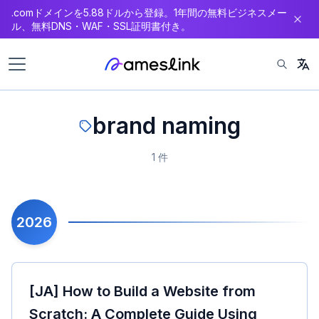
.comドメインを5.88ドルから登録。1年間の無料ビジネスメー
ン
ル、無料DNS・WAF・SSL証明書付き。
テ
ン
ツ
へ
ス
brand naming
キ
ッ
プ
1 件
2026
[JA] How to Build a Website from
Scratch: A Complete Guide Using