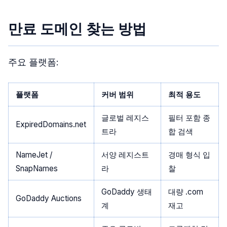
만료 도메인 찾는 방법
주요 플랫폼:
플랫폼
커버 범위
최적 용도
글로벌 레지스
필터 포함 종
ExpiredDomains.net
트라
합 검색
NameJet /
서양 레지스트
경매 형식 입
SnapNames
라
찰
GoDaddy 생태
대량 .com
GoDaddy Auctions
계
재고