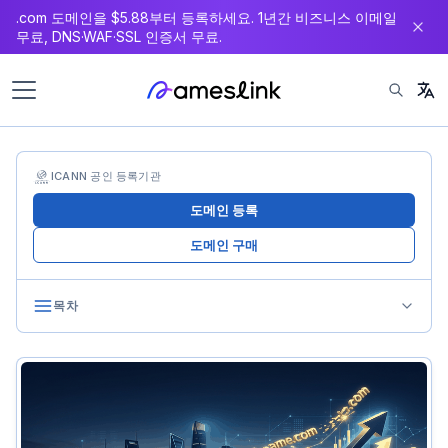
.com 도메인을 $5.88부터 등록하세요. 1년간 비즈니스 이메일
츠
무료, DNS·WAF·SSL 인증서 무료.
로
이
동
ICANN 공인 등록기관
도메인 등록
도메인 구매
목차
왜 만료 도메인에 가치가 있는가
만료 도메인 찾는 방법
중국 만료 도메인이 주목할 가치가 있는 이유