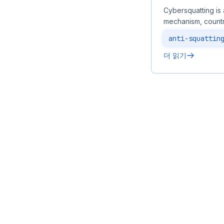
Cybersquatting is 
mechanism, countr
anti-squattin
더 읽기