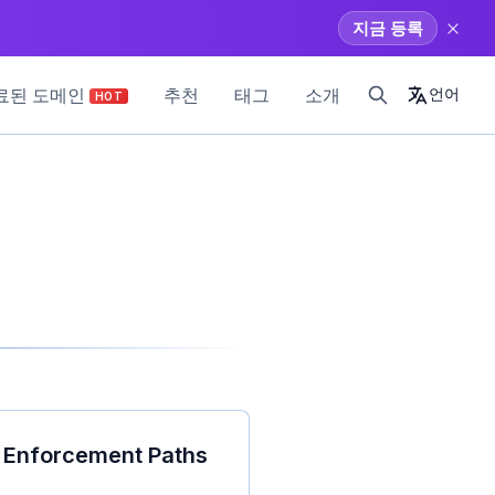
지금 등록
료된 도메인
추천
태그
소개
언어
HOT
& Enforcement Paths