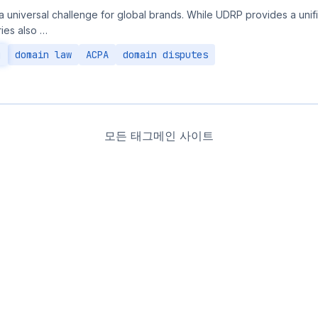
a universal challenge for global brands. While UDRP provides a unifie
ies also …
g
domain law
ACPA
domain disputes
모든 태그
메인 사이트