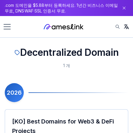
.com 도메인을 $5.88부터 등록하세요. 1년간 비즈니스 이메일
츠
무료, DNS·WAF·SSL 인증서 무료.
로
이
동
Decentralized Domain
1 개
2026
[KO] Best Domains for Web3 & DeFi
Projects