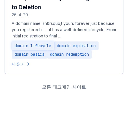
to Deletion
26. 4. 20.
A domain name isn&rsquo;t yours forever just because
you registered it — it has a well-defined lifecycle. From
initial registration to final …
domain lifecycle
domain expiration
domain basics
domain redemption
더 읽기
모든 태그
메인 사이트