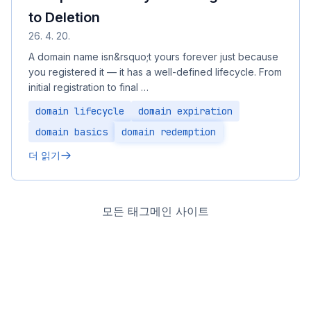
to Deletion
26. 4. 20.
A domain name isn&rsquo;t yours forever just because
you registered it — it has a well-defined lifecycle. From
initial registration to final …
domain lifecycle
domain expiration
domain basics
domain redemption
더 읽기
모든 태그
메인 사이트