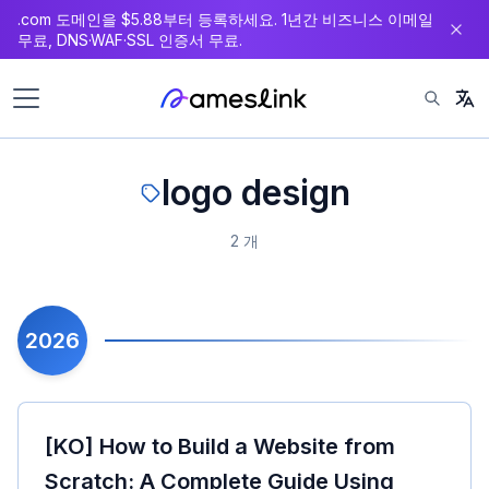
.com 도메인을 $5.88부터 등록하세요. 1년간 비즈니스 이메일
츠
무료, DNS·WAF·SSL 인증서 무료.
로
이
동
logo design
2 개
2026
[KO] How to Build a Website from
Scratch: A Complete Guide Using