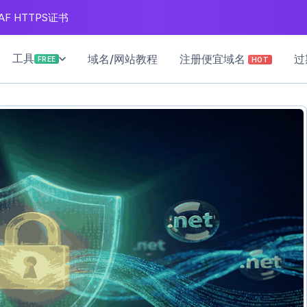
F HTTPS证书
工具
域名/网站教程
注册便宜域名
过
FREE
HOT