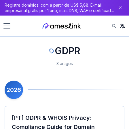
Registre domínios .com a partir de US$ 5,88. E-mail
principal
empresarial grátis por 1 ano, mais DNS, WAF e certificado
SSL gratuitos.
GDPR
3 artigos
2026
[PT] GDPR & WHOIS Privacy:
Compliance Guide for Domain