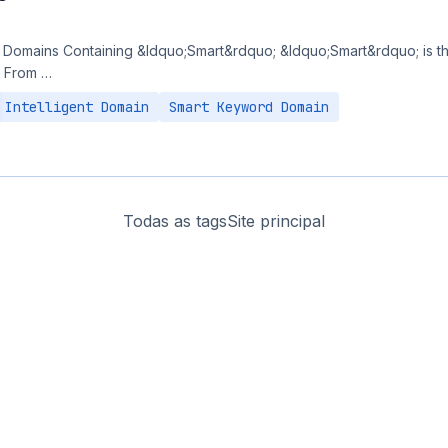
omains Containing &ldquo;Smart&rdquo; &ldquo;Smart&rdquo; is th
a. From …
Intelligent Domain
Smart Keyword Domain
Todas as tags
Site principal