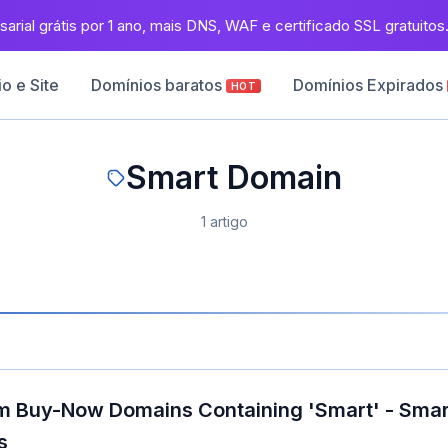
arial grátis por 1 ano, mais DNS, WAF e certificado SSL gratuitos
o e Site
Domínios baratos
Domínios Expirados
HOT
Smart Domain
1 artigo
m Buy-Now Domains Containing 'Smart' - Sma
s