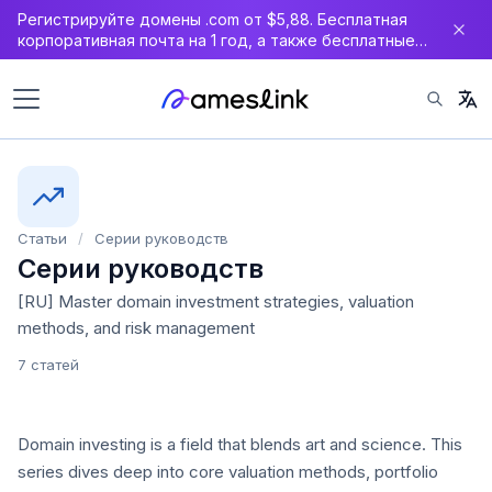
Регистрируйте домены .com от $5,88. Бесплатная
корпоративная почта на 1 год, а также бесплатные
DNS, WAF и SSL-сертификат.
Статьи
/
Серии руководств
Серии руководств
[RU] Master domain investment strategies, valuation
methods, and risk management
7 статей
Domain investing is a field that blends art and science. This
series dives deep into core valuation methods, portfolio