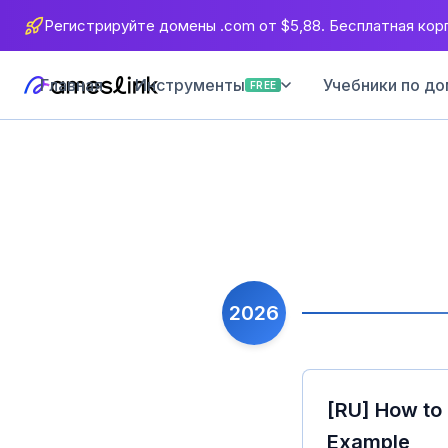
Регистрируйте домены .com от $5,88. Бесплатная корп
Главная
Учебники по до
Инструменты
FREE
2026
[RU] How to 
Example