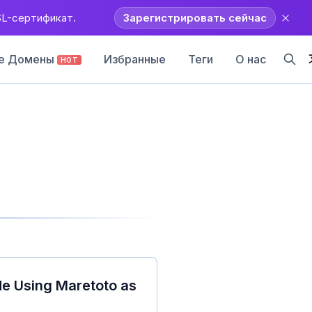
SL-сертификат.
Зарегистрировать сейчас
е Домены
Избранные
Теги
О нас
HOT
de Using Maretoto as