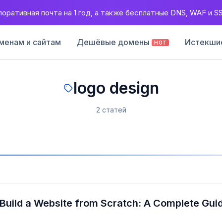
оративная почта на 1 год, а также бесплатные DNS, WAF и S
менам и сайтам
Дешёвые домены
Истекши
HOT
logo design
2 статей
Build a Website from Scratch: A Complete Gui