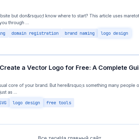
bsite but don&rsquo;t know where to start? This article uses mareto
 you through …
ing
domain registration
brand naming
logo design
Create a Vector Logo for Free: A Complete Gu
isual core of your brand. But here&rsquo;s something many people ov
just as …
SVG
logo design
free tools
Все теги
На главный сайт