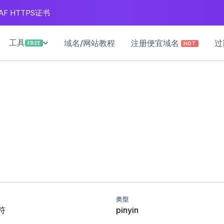
F HTTPS证书
工具
域名/网站教程
注册便宜域名
过
FREE
HOT
类型
符
pinyin