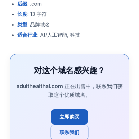
后缀
: .com
长度
: 13 字符
类型
: 品牌域名
适合行业
: AI/人工智能, 科技
对这个域名感兴趣？
adulthealthai.com
正在出售中，联系我们获
取这个优质域名。
立即购买
联系我们