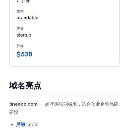
7 字符
类型
brandable
行业
startup
价格
$538
域名亮点
tineeco.com
— 品牌感强的域名，适合创业企业品牌
建设
后缀
: .com