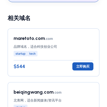
相关域名
maretoto.com
.com
品牌域名，适合科技创业公司
startup
tech
$544
立即购买
beiqingwang.com
.com
北青网，适合新闻媒体/资讯平台