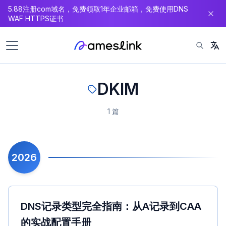
5.88注册com域名，免费领取1年企业邮箱，免费使用DNS
内
WAF HTTPS证书
容
DKIM
1 篇
2026
DNS记录类型完全指南：从A记录到CAA
的实战配置手册